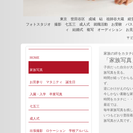
東京 世田谷区 成城 砧 祖師谷大蔵 経
フォトスタジオ 撮影 七五三 成人式 就職活動 お受験 パス
ィ 結婚式 複写 オーディション お
〒1
家族の絆をカタチ
HOME
「家族写真
子供だった自分が大
家族写真
族写真を見る。
時間が経ってからも
お宮参り マタニティ 誕生日
ず、
逆にかけがえのない
今しかない素敵な家
入園・入学 卒業写真
時間をカタチに・・
最近では、
七五三
毎年家族写真を残し
いつもどおり普段着
成人式
族写真が人気です。
出張撮影 ロケーション 学校アルバム