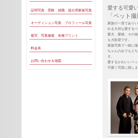
愛する可愛
証明写真 受験 就職 提出用家族写真
「ペット撮
オーディション写真 プロフィール写真
家族の一員でありい
れる大切な愛するペ
愛犬、愛猫、その他
複写 写真修復 各種プリント
も大歓迎です。
家族写真で一緒に撮
料金表
ちゃんのみでもどち
す。
お問い合わせ＆地図
愛するかわいいペッ
可愛く写真に残しま