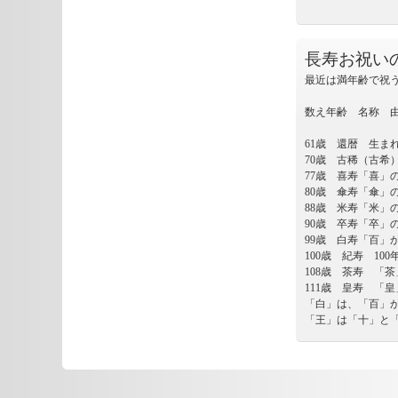
長寿お祝い
最近は満年齢で祝
数え年齢 名称 
61歳 還暦 生ま
70歳 古稀（古希
77歳 喜寿「喜」
80歳 傘寿「傘」
88歳 米寿「米」
90歳 卒寿「卒」
99歳 白寿「百」
100歳 紀寿 1
108歳 茶寿 「
111歳 皇寿 「
「白」は、「百」か
「王」は「十」と「