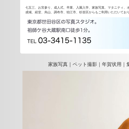
七五三、お宮参り、成人式、卒業、入園入学、家族写真、マタニティ、
成城、経堂、烏山、調布市、狛江市、杉並区からもご利用いただいてお
家族写真｜ペット撮影｜年賀状用｜