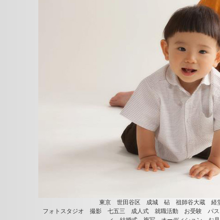
東京 世田谷区 成城 砧 祖師谷大蔵 経
フォトスタジオ 撮影 七五三 成人式 就職活動 お受験 パス