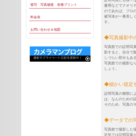
証明写真にも様々
複写 写真修復 各種プリント
書用などでクオリ
のであれば、プロ
被写体が一番美し
料金表
す。
お問い合わせ＆地図
◆写真撮影中
写真館での証明写
影すると、自分で
しづらい部分もあ
写真館での撮影な
しょう。
◆細かい規定
証明写真の種類に
は、なんのための
そのため、写真の
◆データでの
写真館で撮影した
近年では証明写真