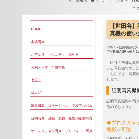
ィ 結婚式 複写 オーディション お
〒1
【世田谷】
HOME
真機の使い
家族写真
HOME
»
世田谷区のフ
ス写真機の使い分け 
お宮参り マタニティ 誕生日
世田谷の吉浦写真
入園・入学 卒業写真
いる写真館です。
こちらでは、写真
します。
七五三
証明写真撮
成人式
証明写真撮影を写
出張撮影 ロケーション 学校アルバム
るのでしょうか。
証明写真 受験 就職 提出用家族写真
◆プロのカメ
撮影が可能
オーディション写真 プロフィール写真