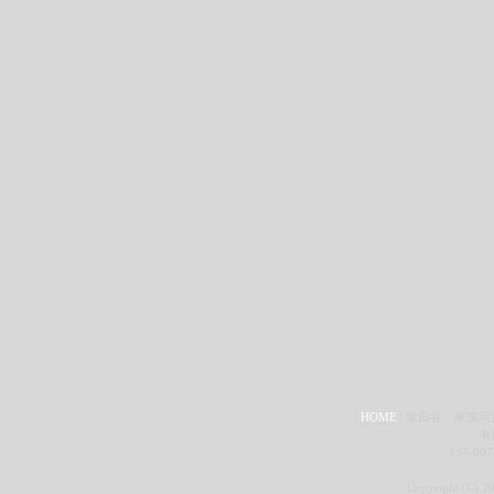
|
HOME
| 世田谷 家族
有
157-00
Copyright (C) 2