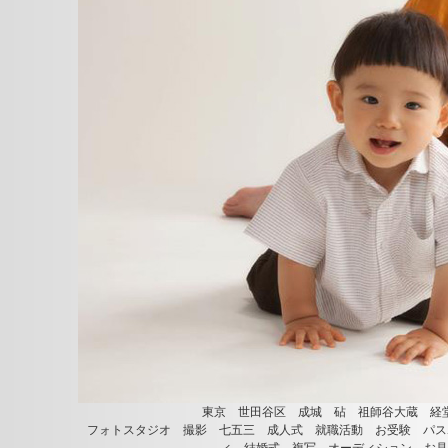
東京 世田谷区 成城 砧 祖師谷大蔵 経
フォトスタジオ 撮影 七五三 成人式 就職活動 お受験 パス