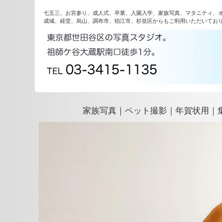
七五三、お宮参り、成人式、卒業、入園入学、家族写真、マタニティ、
成城、経堂、烏山、調布市、狛江市、杉並区からもご利用いただいてお
家族写真｜ペット撮影｜年賀状用｜