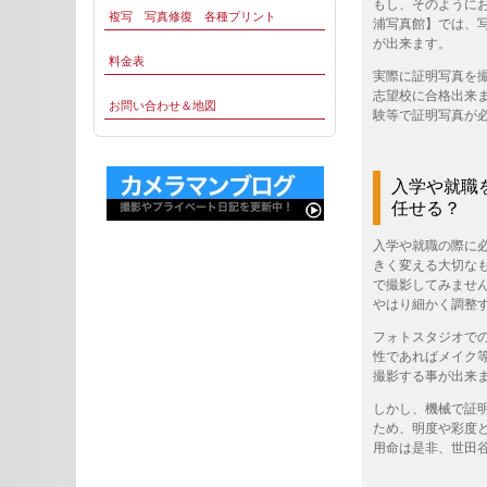
もし、そのように
複写 写真修復 各種プリント
浦写真館】では、
が出来ます。
料金表
実際に証明写真を
志望校に合格出来
お問い合わせ＆地図
験等で証明写真が
入学や就職
任せる？
入学や就職の際に
きく変える大切な
で撮影してみませ
やはり細かく調整
フォトスタジオで
性であればメイク
撮影する事が出来
しかし、機械で証
ため、明度や彩度
用命は是非、世田