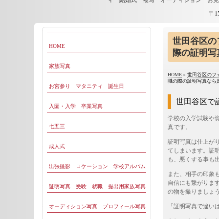
ィ 結婚式 複写 オーディション お
〒1
世田谷区の
HOME
際の証明写
家族写真
HOME
»
世田谷区のフ
職の際の証明写真なら
お宮参り マタニティ 誕生日
世田谷区で
入園・入学 卒業写真
学校の
入学
試験や
七五三
真
です。
証明写真は仕上が
成人式
てしまいます。証
も、悪くする事も
出張撮影 ロケーション 学校アルバム
また、相手の印象
自信にも繋がりま
証明写真 受験 就職 提出用家族写真
の物を撮りましょ
「証明写真で違い
オーディション写真 プロフィール写真