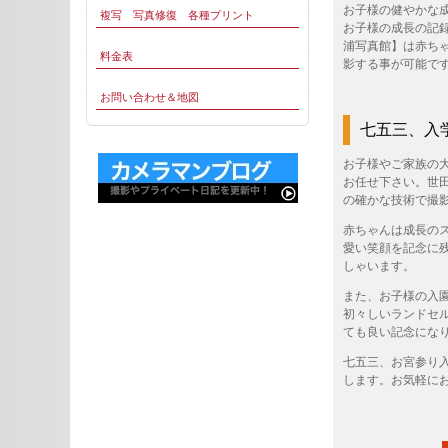
お子様の健やかな
複写 写真修復 各種プリント
お子様の成長の記
浦写真館】は赤ち
料金表
影する事が可能で
お問い合わせ＆地図
七五三、入
お子様やご家族の
お任せ下さい。世
の確かな技術で撮
赤ちゃんは成長の
愛い笑顔を記念に
しゃいます。
また、お子様の入
初々しいランドセ
ても良い記念にな
七五三、お宮参り
します。お気軽に