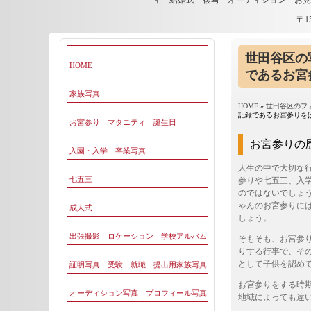
ィ 結婚式 複写 オーディション お
〒1
世田谷区の
HOME
であるお宮
家族写真
HOME
»
世田谷区のフ
記録であるお宮参りを
お宮参り マタニティ 誕生日
お宮参りの
入園・入学 卒業写真
人生の中で大切な
七五三
参り
や
七五三
、
入
のではないでしょ
ゃんのお宮参りに
成人式
しょう。
出張撮影 ロケーション 学校アルバム
そもそも、お宮参
りする行事で、そ
として子供を認め
証明写真 受験 就職 提出用家族写真
お宮参りをする時
オーディション写真 プロフィール写真
地域によっても違