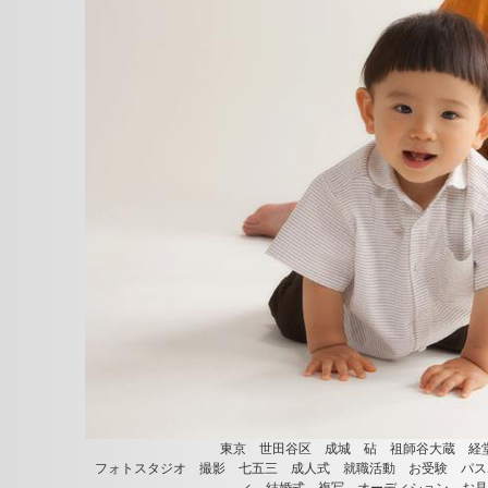
東京 世田谷区 成城 砧 祖師谷大蔵 経
フォトスタジオ 撮影 七五三 成人式 就職活動 お受験 パス