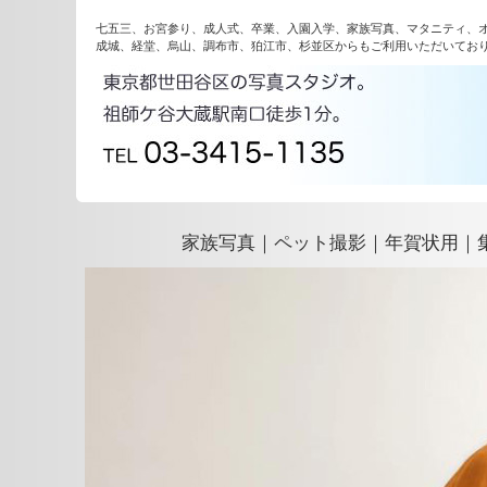
七五三、お宮参り、成人式、卒業、入園入学、家族写真、マタニティ、
成城、経堂、烏山、調布市、狛江市、杉並区からもご利用いただいてお
家族写真｜ペット撮影｜年賀状用｜