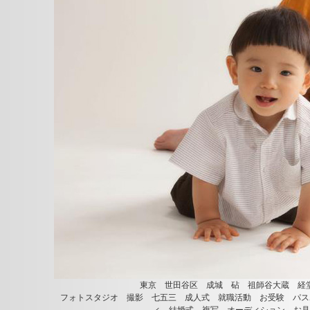
東京 世田谷区 成城 砧 祖師谷大蔵 経
フォトスタジオ 撮影 七五三 成人式 就職活動 お受験 パス