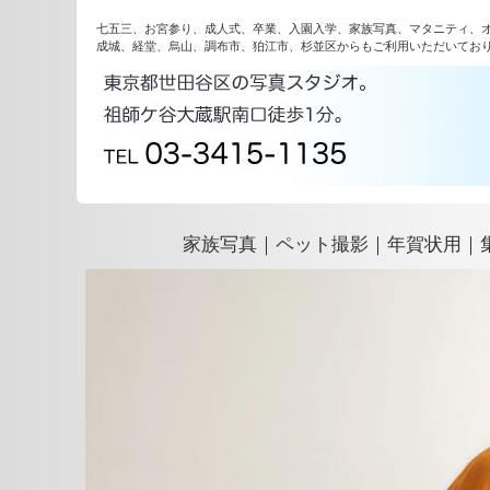
七五三、お宮参り、成人式、卒業、入園入学、家族写真、マタニティ、
成城、経堂、烏山、調布市、狛江市、杉並区からもご利用いただいてお
家族写真｜ペット撮影｜年賀状用｜