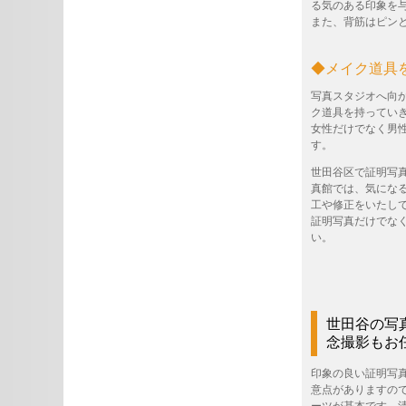
る気のある印象を
また、背筋はピン
◆メイク道具
写真スタジオへ向
ク道具を持ってい
女性だけでなく男
す。
世田谷区で証明写
真館では、気にな
工や修正をいたし
証明写真だけでな
い。
世田谷の写
念撮影もお
印象の良い証明写
意点がありますの