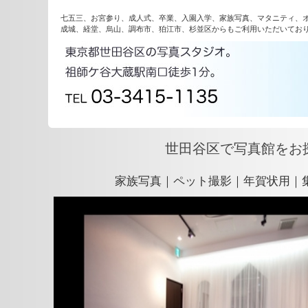
七五三、お宮参り、成人式、卒業、入園入学、家族写真、マタニティ、
成城、経堂、烏山、調布市、狛江市、杉並区からもご利用いただいてお
世田谷区で写真館をお
家族写真｜ペット撮影｜年賀状用｜