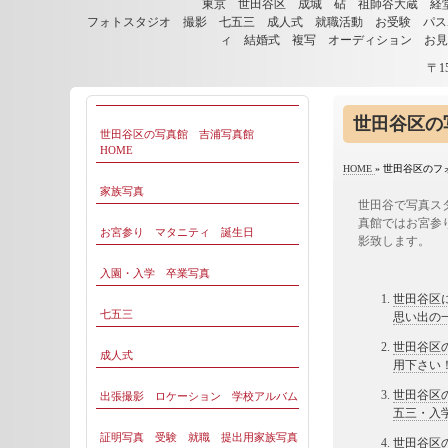
東京 世田谷区 成城 砧 祖師谷大蔵 経
フォトスタジオ 撮影 七五三 成人式 就職活動 お受験 パス
ィ 結婚式 複写 オーディション お
〒1
世田谷区の
世田谷区の写真館 吉浦写真館
HOME
HOME
»
世田谷区のフ
家族写真
世田谷で写真ス
真館ではお宮参
お宮参り マタニティ 誕生日
影致します。
入園・入学 卒業写真
世田谷区
七五三
思い出の
世田谷区
成人式
用下さい
世田谷区
出張撮影 ロケーション 学校アルバム
五三・入
証明写真 受験 就職 提出用家族写真
世田谷区