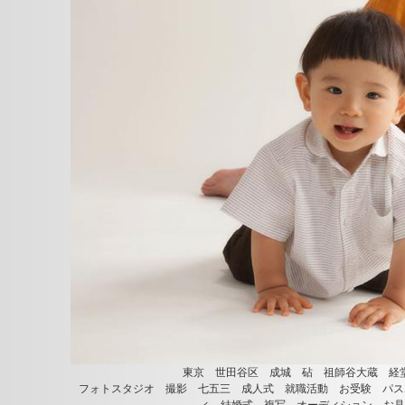
東京 世田谷区 成城 砧 祖師谷大蔵 経
フォトスタジオ 撮影 七五三 成人式 就職活動 お受験 パス