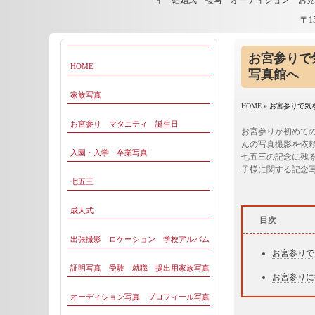
ィ 結婚式 複写 オーディション お
〒1
お宮参りで
HOME
写真館へ
家族写真
HOME
»
お宮参りで気
お宮参り マタニティ 誕生日
お宮参りが初めて
んの写真撮影を依
入園・入学 卒業写真
七五三の記念に残
子様に関する記念
七五三
成人式
目次
出張撮影 ロケーション 学校アルバム
お宮参りで
証明写真 受験 就職 提出用家族写真
お宮参りに
オーディション写真 プロフィール写真