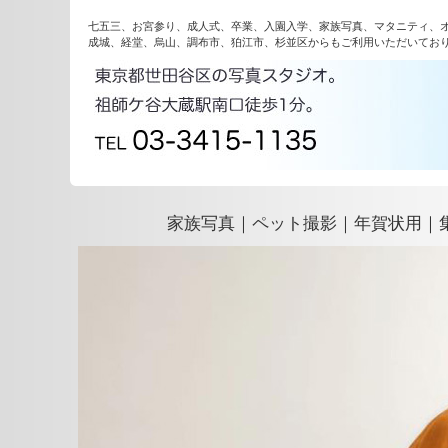
七五三、お宮参り、成人式、卒業、入園入学、家族写真、マタニティ、
成城、経堂、烏山、調布市、狛江市、杉並区からもご利用いただいてお
家族写真｜ペット撮影｜年賀状用｜