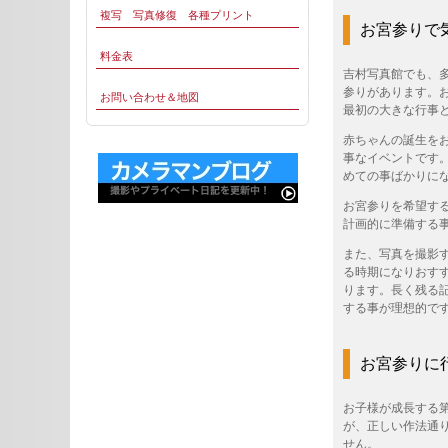
複写 写真修復 各種プリント
お宮参りで
料金表
吉村写真館でも、
参りがあります。
お問い合わせ＆地図
最初の大きな行事
赤ちゃんの誕生を
事なイベントです
めての事ばかりに
お宮参りを希望す
計画的に準備する
また、写真を撮影
る時期になりおす
ります。長く残る
する事が理想的で
お宮参りに
お子様が成長する
が、正しい作法通
せん。