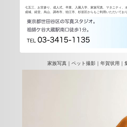
七五三、お宮参り、成人式、卒業、入園入学、家族写真、マタニティ、
成城、経堂、烏山、調布市、狛江市、杉並区からもご利用いただいてお
家族写真｜ペット撮影｜年賀状用｜