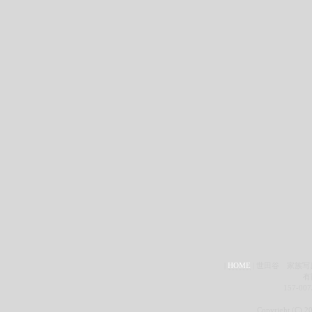
|
HOME
| 世田谷 家族
有
157-00
Copyright (C) 2