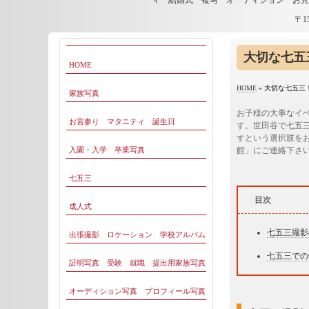
ィ 結婚式 複写 オーディション お
〒1
大切な七五
HOME
HOME
»
大切な七五三
家族写真
お子様の大事なイ
お宮参り マタニティ 誕生日
す。世田谷で七五
すという選択肢を
入園・入学 卒業写真
館」にご連絡下さ
七五三
目次
成人式
七五三撮影
出張撮影 ロケーション 学校アルバム
七五三での
証明写真 受験 就職 提出用家族写真
オーディション写真 プロフィール写真