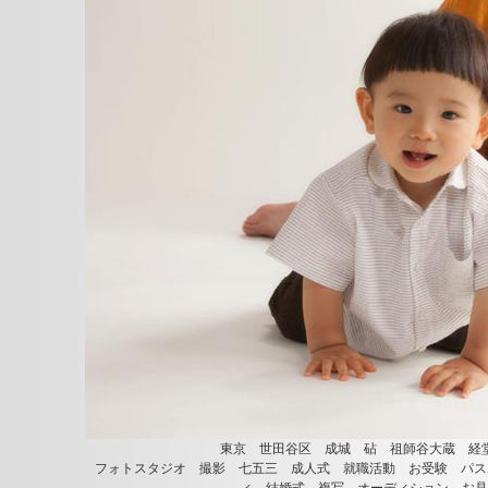
東京 世田谷区 成城 砧 祖師谷大蔵 経
フォトスタジオ 撮影 七五三 成人式 就職活動 お受験 パス