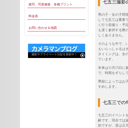
七五三撮影
複写 写真修復 各種プリント
男の子・女の子関
料金表
して七五三は重要
く行う前撮り・予
お問い合わせ＆地図
も遅く参拝する際
しくありません。
そのような中で、
もいらっしゃるは
タイミングは、女の
ています。
本来は11月15日
で、時期をずらし
季節によってはお
すめします。
七五三での
七五三のイベント
齢です。現在では
的ですが、昔は正